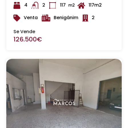
4
2
117
117m2
m2
Venta
Benigánim
2
Se Vende
126.500€
Destacado