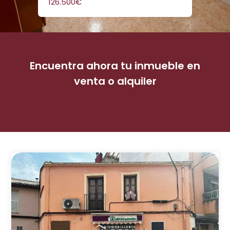
126.500€
Consultar
250.000€
240.000€
Encuentra ahora tu inmueble en
venta o alquiler